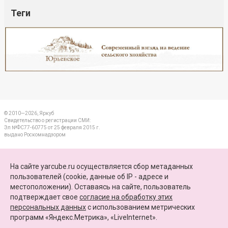
Теги
Реклама
Закрыть
© 2010—2026, Яркуб
Свидетельство о регистрации СМИ:
Эл №ФС77-60775 от 25 февраля 2015 г.
выдано Роскомнадзором
КОНТАКТЫ
На сайте yarcube.ru осуществляется сбор метаданных
пользователей (cookie, данные об IP - адресе и
ПАРТНЕРЫ
местоположении). Оставаясь на сайте, пользователь
подтверждает свое
согласие на обработку этих
КАРТА САЙТА
персональных данных
c использованием метрических
программ «Яндекс.Метрика», «LiveInternet».
+7 (4852) 64-15-52
info@yarcube.ru