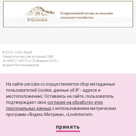
Реклама
Закрыть
© 2010—2026, Яркуб
Свидетельство о регистрации СМИ:
Эл №ФС77-60775 от 25 февраля 2015 г.
выдано Роскомнадзором
КОНТАКТЫ
На сайте yarcube.ru осуществляется сбор метаданных
пользователей (cookie, данные об IP - адресе и
ПАРТНЕРЫ
местоположении). Оставаясь на сайте, пользователь
подтверждает свое
согласие на обработку этих
КАРТА САЙТА
персональных данных
c использованием метрических
программ «Яндекс.Метрика», «LiveInternet».
+7 (4852) 64-15-52
info@yarcube.ru
принять
Сайт функционирует при финансовой поддержке Министерства цифрового развития,
связи и массовых коммуникаций Российской Федерации