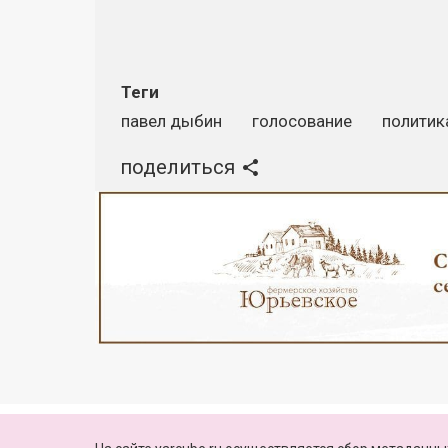
Теги
павел дыбин
голосование
политик
поделиться
Реклама
© 2010—2026, Яркуб
КОНТАКТЫ
ПАРТНЕРЫ
Свидетельство о регистрации СМИ: