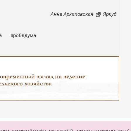
Анна Архиповская
Яркуб
а
яроблдума
Закрыть
КАРТА САЙТА