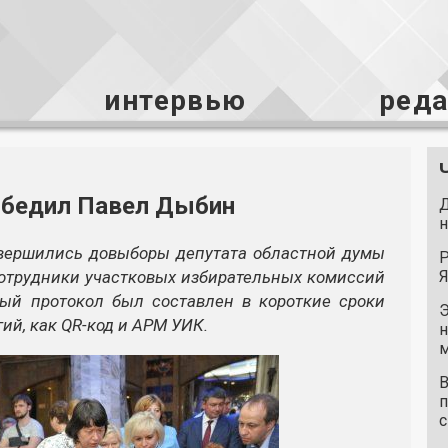
интервью
ред
обедил Павел Дыбин
Д
н
завершились довыборы депутата областной думы
Р
сотрудники участковых избирательных комиссий
Я
вый протокол был составлен в короткие сроки
Э
ий, как QR-код и АРМ УИК.
н
м
В
п
с