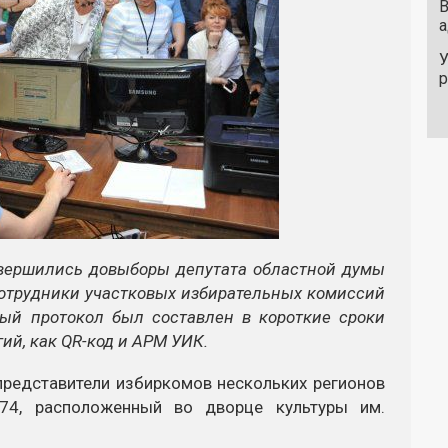
В
а
У
завершились довыборы депутата областной думы
сотрудники участковых избирательных комиссий
вый протокол был составлен в короткие сроки
ий, как QR-код и АРМ УИК.
представители избиркомов нескольких регионов
74, расположенный во дворце культуры им.