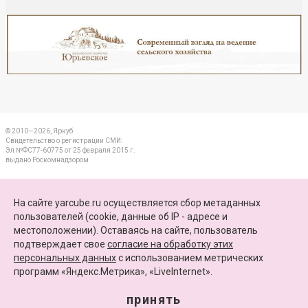
Реклама
Закрыть
© 2010—2026, Яркуб
Свидетельство о регистрации СМИ:
Эл №ФС77-60775 от 25 февраля 2015 г.
выдано Роскомнадзором
КОНТАКТЫ
На сайте yarcube.ru осуществляется сбор метаданных
пользователей (cookie, данные об IP - адресе и
ПАРТНЕРЫ
местоположении). Оставаясь на сайте, пользователь
подтверждает свое
согласие на обработку этих
КАРТА САЙТА
персональных данных
c использованием метрических
программ «Яндекс.Метрика», «LiveInternet».
+7 (4852) 64-15-52
info@yarcube.ru
принять
Сайт функционирует при финансовой поддержке Министерства цифрового развития,