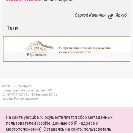
Сергей Калинин
Яркуб
Теги
Реклама
Закрыть
© 2010—2026, Яркуб
Свидетельство о регистрации СМИ:
Эл №ФС77-60775 от 25 февраля 2015 г.
выдано Роскомнадзором
КОНТАКТЫ
На сайте yarcube.ru осуществляется сбор метаданных
пользователей (cookie, данные об IP - адресе и
ПАРТНЕРЫ
местоположении). Оставаясь на сайте, пользователь