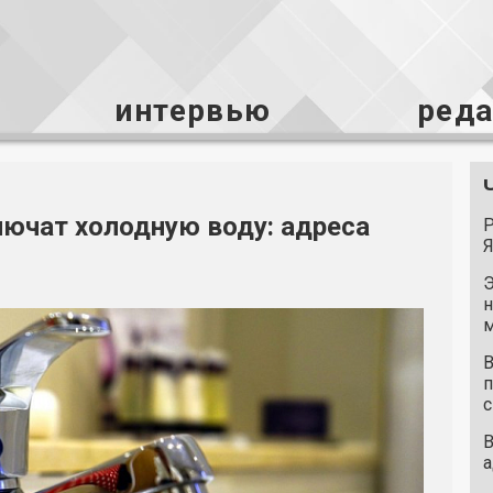
интервью
ред
лючат холодную воду: адреса
Р
Я
Э
н
м
В
п
с
В
а