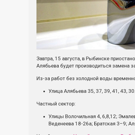
Завтра, 15 августа, в Рыбинске приостан
Алябьева будет производиться замена з
Из-за
работ без холодной воды временн
Улица Алябьева 35, 37, 39, 41, 43, 30
Частный сектор:
Улицы Волочильная 4, 6,8,12; Эмалевая
Веденеева
18-26а
; Братская 3–9; А