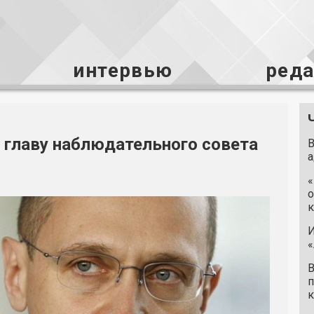
интервью
ред
 главу наблюдательного совета
В
а
«
о
к
И
«
В
п
к