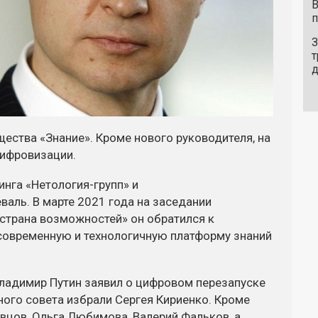
В
п
З
т
ества «Знание». Кроме нового руководителя, на
цифровизации.
динга
«Нетология-групп»
и
ль. В марте 2021 года на заседании
страна возможностей» он обратился к
современную и технологичную платформу знаний
ладимир Путин заявил о цифровом перезапуске
ого совета избрали Сергея Кириенко. Кроме
авцов, Ольга Любимова, Валерий Фальков, а