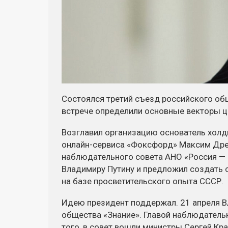
Состоялся третий съезд российского общ
встрече определили основные векторы 
Возглавил организацию основатель хол
онлайн-сервиса
«Фоксфорд» Максим Древа
наблюдательного совета АНО «Россия — 
Владимиру Путину и предложил создать 
на базе просветительского опыта СССР.
Идею президент поддержал. 21 апреля В
общества «Знание». Главой наблюдательн
того, в совет вошли министры Сергей Кр