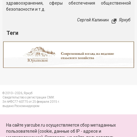
здравоохранения, сферы обеспечения общественной
безопасности и т.д.
Сергей Калинин
Яркуб
Теги
Реклама
Закрыть
© 2010—2026, Яркуб
Свидетельство о регистрации СМИ:
Эл №ФС77-60775 от 25 февраля 2015 г.
выдано Роскомнадзором
КОНТАКТЫ
На сайте yarcube.ru осуществляется сбор метаданных
пользователей (cookie, данные об IP - адресе и
ПАРТНЕРЫ