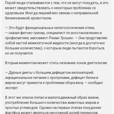
Порой люди сталкиваются с тем, что не могут похудеть, и это
может свидетельствовать о некоторых проблемах со
здоровьем. Иногда лишний вес связан с неправильной
биомеханикой, кровотоком.
— Это будут функциональные непатологические отеки,
— сказал
фитнес-тренер
, специалист по восстановлению и
профилактике, массажист Роман Трошин. — Они представляю
собой застой межклеточной жидкости (иногда в достаточно
больших количествах), с которым люди пытаются бороться,
но не получается.
Вторым моментом может стать незнание основ диетологии.
— Дурные диеты с большим дефицитом килокалорий,
нерациональное питание с пропусками, дефицит белка и
жиров могут привести к проблемам сбора веса, — сообщил
эксперт.
В этот же список попал и малоподвижный образ жизни,
употребление большого количества животных жиров и
простых углеводов. Однако на первых этапах похудения
фастфуд может являться ничтожной долей перекусов.