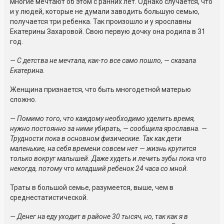
многие мечтают об этом с ранних лет. Однако случается, что
и у людей, которые не думали заводить большую семью,
получается три ребенка. Так произошло и у ярославны
Екатерины Захаровой. Свою первую дочку она родила в 31
год.
— С детства не мечтала,
как-то
все само пошло, — сказала
Екатерина.
Женщина признается, что быть многодетной матерью
сложно.
— Помимо того, что каждому необходимо уделить время,
нужно постоянно за ними убирать, — сообщила ярославна. —
Трудности пока в основном физические. Так как дети
маленькие, на себя времени совсем нет — жизнь крутится
только вокруг малышей. Даже худеть и лечить зубы пока что
некогда, потому что младший ребенок 24 часа со мной.
Траты в большой семье, разумеется, выше, чем в
среднестатистической.
— Денег на еду уходит в районе 30 тысяч, но, так как я в