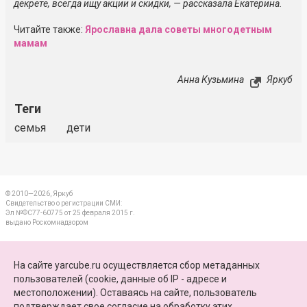
декрете, всегда ищу акции и скидки, — рассказала Екатерина.
Читайте также:
Ярославна дала советы многодетным
мамам
Анна Кузьмина
Яркуб
Теги
семья
дети
© 2010—2026, Яркуб
Свидетельство о регистрации СМИ:
Эл №ФС77-60775 от 25 февраля 2015 г.
выдано Роскомнадзором
КОНТАКТЫ
На сайте yarcube.ru осуществляется сбор метаданных
пользователей (cookie, данные об IP - адресе и
ПАРТНЕРЫ
местоположении). Оставаясь на сайте, пользователь
подтверждает свое
согласие на обработку этих