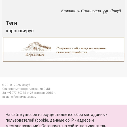
Елизавета Соловьёва
Яркуб
Теги
коронавирус
Реклама
Закрыть
© 2010—2026, Яркуб
Свидетельство о регистрации СМИ:
Эл №ФС77-60775 от 25 февраля 2015 г.
выдано Роскомнадзором
КОНТАКТЫ
На сайте yarcube.ru осуществляется сбор метаданных
пользователей (cookie, данные об IP - адресе и
ПАРТНЕРЫ
местоположении). Оставаясь на сайте, пользователь