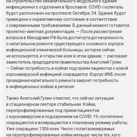
на строительство некапитального модульного здания
инфекционного отделения в Ярославле. COVID-госпиталь
будет расположен на проспекте Октября, 54. Здание будет
приведено к нормативному состоянию в соответствии
с современными требованиями. В данный момент готовится
проектно-сметная документация.
— После рассмотрения
вопроса в Минздраве РФ была достигнута договоренность
о капитальном ремонте существующего основного корпуса
инфекционной клинической больницы, которое сейчас
не используется, и открытии коек в этом здании, — рассказал
заместитель председателя правительства Анатолий Гулин.
— Сейчас потребность в койках под прием пациентов с новой
коронавирусной инфекцией сокращается. Корпус ИКБ после
проведения капитального ремонта закроет потребность
в инфекционных койках в регионе.
Также Анатолий Гулин отметил, что сейчас ситуация
в стационарном секторе стабильная. Койки,
перепрофилированные под прием пациентов
с коронавирусом и подозрением на COVID-19, постепенно
сокращаются и возвращаются к плановому режиму работы.
Уже сокращено 1306 коек. Число госпитализируемых
на перепрофилированные койки меньше числа тех, кого