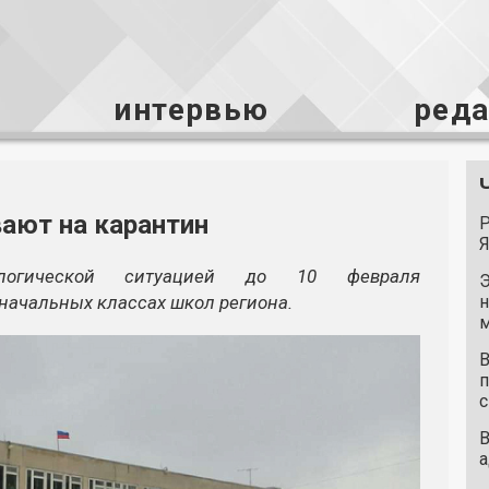
интервью
ред
ают на карантин
Р
Я
огической ситуацией до 10 февраля
Э
 начальных классах школ региона.
н
м
В
п
с
В
а