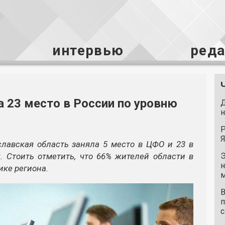
интервью
ред
а 23 место в России по уровню
Д
н
Р
Я
славская область за
няла 5 место в ЦФО и 23 в
. Стоить отметить, что 66% жителей области в
Э
н
ике региона.
м
В
п
с