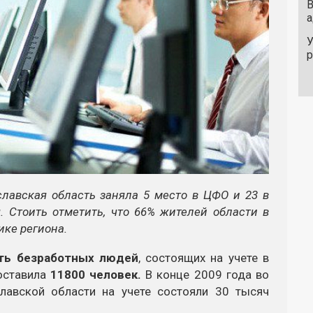
В
а
У
славская область за
няла 5 место в ЦФО и 23 в
. Стоить отметить, что 66% жителей области в
ике региона.
ть безработных людей
, состоящих на учете в
составила
11800 человек.
В конце 2009 года во
лавской области на учете состояли 30 тысяч