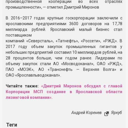
производственной кооперации во всех отраслях
промышленности», — отметил Дмитрий Миронов
В 2016–2017 годах крупные госкорпорации заключили с
ярославскими предприятиями 3600 договоров на 17,78
миллиарда рублей. Ярославский малый бизнес стал
поставщиком
компаний «Северсталь», «Татнефть», «Россети», «РЖД». В
2017 году объем закупок промышленных гигантов у
небольших предприятий составил 10 миллиардов рублей, на
28 процентов больше, чем годом ранее. Лидерами по
объему закупок стали
АО «Мосводоканал»
,
ОАО «РЖД»
,
П
АО «МОЭК»
,
АО «Транснефть — Верхняя Волга»
и
ОАО «Ярославльводоканал»
.
Читайте также:
«Дмитрий Миронов обс
удил с главой
Корпорации МСП создание в Ярославской области
лизинговой компании».
Андрей Коренев
Яркуб
Теги