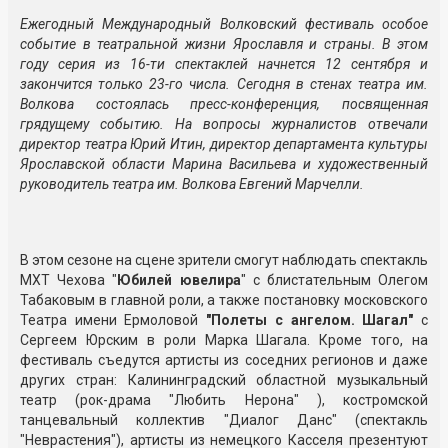
Ежегодный Международный Волковский фестиваль особое
событие в театральной жизни Ярославля и страны. В этом
году серия из 16-ти спектаклей начнется 12 сентября и
закончится только 23-го числа. Сегодня в стенах театра им.
Волкова состоялась пресс-конференция, посвященная
грядущему событию. На вопросы журналистов отвечали
директор театра Юрий Итин, директор департамента культуры
Ярославской области Марина Васильева и художественный
руководитель театра им. Волкова Евгений Марчелли.
В этом сезоне на сцене зрители смогут наблюдать спектакль
МХТ Чехова "
Юбилей ювелира
" с блистательным Олегом
Табаковым в главной роли, а также постановку московского
Театра имени Ермоловой
"Полеты с ангелом. Шагал"
с
Сергеем Юрским в роли Марка Шагала. Кроме того, на
фестиваль съедутся артисты из соседних регионов и даже
других стран: Калининградский областной музыкальный
театр (рок-драма "Любить Нерона" ), костромской
танцевальный коллектив "Диалог Данс" (спектакль
"Неврастения"), артисты из немецкого Касселя презентуют