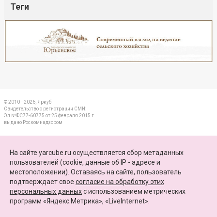
Теги
Реклама
Закрыть
© 2010—2026, Яркуб
Свидетельство о регистрации СМИ:
Эл №ФС77-60775 от 25 февраля 2015 г.
выдано Роскомнадзором
КОНТАКТЫ
На сайте yarcube.ru осуществляется сбор метаданных
пользователей (cookie, данные об IP - адресе и
ПАРТНЕРЫ
местоположении). Оставаясь на сайте, пользователь
подтверждает свое
согласие на обработку этих
КАРТА САЙТА
персональных данных
c использованием метрических
программ «Яндекс.Метрика», «LiveInternet».
+7 (4852) 64-15-52
info@yarcube.ru