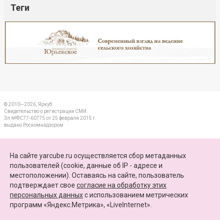
Теги
Реклама
Закрыть
© 2010—2026, Яркуб
Свидетельство о регистрации СМИ:
Эл №ФС77-60775 от 25 февраля 2015 г.
выдано Роскомнадзором
КОНТАКТЫ
На сайте yarcube.ru осуществляется сбор метаданных
пользователей (cookie, данные об IP - адресе и
ПАРТНЕРЫ
местоположении). Оставаясь на сайте, пользователь
подтверждает свое
согласие на обработку этих
КАРТА САЙТА
персональных данных
c использованием метрических
программ «Яндекс.Метрика», «LiveInternet».
+7 (4852) 64-15-52
info@yarcube.ru