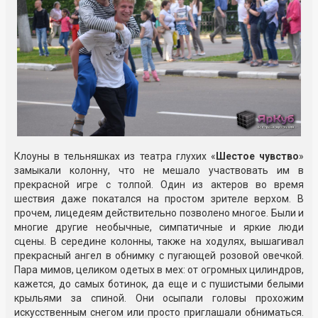
Клоуны в тельняшках из театра глухих «
Шестое чувство
»
замыкали колонну, что не мешало участвовать им в
прекрасной игре с толпой. Один из актеров во время
шествия даже покатался на простом зрителе верхом. В
прочем, лицедеям действительно позволено многое. Были и
многие другие необычные, симпатичные и яркие люди
сцены. В середине колонны, также на ходулях, вышагивал
прекрасный ангел в обнимку с пугающей розовой овечкой.
Пара мимов, целиком одетых в мех: от огромных цилиндров,
кажется, до самых ботинок, да еще и с пушистыми белыми
крыльями за спиной. Они осыпали головы прохожим
искусственным снегом или просто приглашали обниматься.