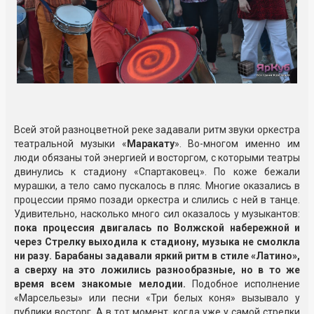
Всей этой разноцветной реке задавали ритм звуки оркестра
театральной музыки «
Маракату
». Во-многом именно им
люди обязаны той энергией и восторгом, с которыми театры
двинулись к стадиону «Спартаковец». По коже бежали
мурашки, а тело само пускалось в пляс. Многие оказались в
процессии прямо позади оркестра и слились с ней в танце.
Удивительно, насколько много сил оказалось у музыкантов:
пока процессия двигалась по Волжской набережной и
через Стрелку выходила к стадиону, музыка не смолкла
ни разу. Барабаны задавали яркий ритм в стиле «Латино»,
а сверху на это ложились разнообразные, но в то же
время всем знакомые мелодии.
Подобное исполнение
«Марсельезы» или песни «Три белых коня» вызывало у
публики восторг. А в тот момент, когда уже у самой стрелки