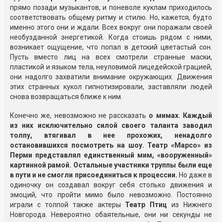
прямо позади музыкантов, и поневоле куклам приходилось
соответствовать общему ритму и стилю. Но, кажется, будто
именно этого они и ждали. Всех вокруг они поражали своей
необузданной энергетикой. Когда стоишь рядом с ними,
возникает ощущение, что попал в детский цветастый сон.
Пусть вместо лиц на всех смотрели странные маски,
пластикой и языком тела, неуловимой лицедейской грацией,
они надолго захватили внимание окружающих. Движения
этих странных кукол гипнотизировали, заставляли людей
снова возвращаться ближе к ним.
Конечно же, невозможно не рассказать
о мимах. Каждый
из них исключительно силой своего таланта заводил
толпу, втягивал в нее прохожих, ненадолго
остановившихся посмотреть на шоу. Театр «Марсо» из
Перми представлял единственный мим, «вооруженный»
картинной рамой. Остальные участники труппы были еще
в пути и не смогли присоединиться к процессии.
Но даже в
одиночку он создавал вокруг себя столько движения и
эмоций, что пройти мимо было невозможно. Постоянно
играли с толпой также актеры
Театр Птиц
из Нижнего
Новгорода. Невероятно обаятельные, они ни секунды не