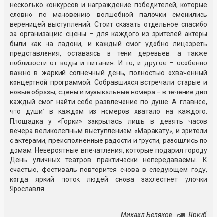
несколько конкурсов и награждение победителей, которые
словно по мановению волшебной палочки сменились
вереницей выступлений. Стоит сказать отдельное спасибо
за организацию сцены – для каждого из зрителей актеры
были как на ладони, и каждый смог удобно лицезреть
представления, оставаясь в тени деревьев, а также
поблизости от воды и питания. И то, и другое – особенно
важно в жаркий солнечный день, полностью охваченный
концертной программой. Собравшихся встречали старые и
новые образы, сцены и музыкальные номера – в течение дня
каждый смог найти себе развлечение по душе. А главное,
что души’ в каждом из номеров хватало на каждого.
Площадка у «Горки» закрылась лишь в девять часов
вечера великолепным выступлением «Маракату», и зрители
с актерами, преисполненные радости и грусти, разошлись по
домам. Невероятные впечатления, которые подарил городу
День уличных театров практически непередаваемы. К
счастью, фестиваль повторится снова в следующем году,
когда яркий поток людей снова захлестнет улочки
Ярославля.
Михаил Беляков
Яркуб