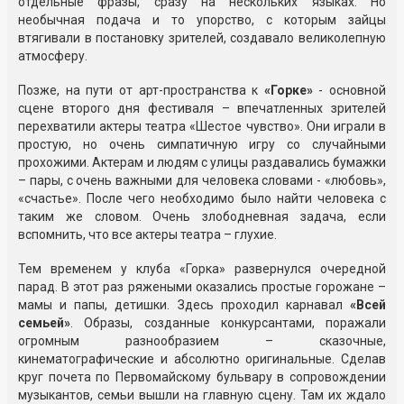
отдельные фразы, сразу на нескольких языках. Но
необычная подача и то упорство, с которым зайцы
втягивали в постановку зрителей, создавало великолепную
атмосферу.
Позже, на пути от арт-пространства к
«Горке»
- основной
сцене второго дня фестиваля – впечатленных зрителей
перехватили актеры театра «Шестое чувство». Они играли в
простую, но очень симпатичную игру со случайными
прохожими. Актерам и людям с улицы раздавались бумажки
– пары, с очень важными для человека словами - «любовь»,
«счастье». После чего необходимо было найти человека с
таким же словом. Очень злободневная задача, если
вспомнить, что все актеры театра – глухие.
Тем временем у клуба «Горка» развернулся очередной
парад. В этот раз ряжеными оказались простые горожане –
мамы и папы, детишки. Здесь проходил карнавал
«Всей
семьей»
. Образы, созданные конкурсантами, поражали
огромным разнообразием – сказочные,
кинематографические и абсолютно оригинальные. Сделав
круг почета по Первомайскому бульвару в сопровождении
музыкантов, семьи вышли на главную сцену. Там их ждало