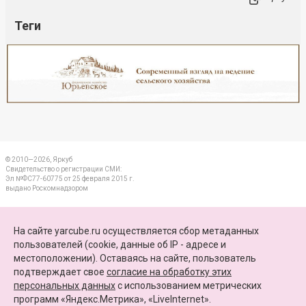
Теги
Реклама
Закрыть
© 2010—2026, Яркуб
Свидетельство о регистрации СМИ:
Эл №ФС77-60775 от 25 февраля 2015 г.
выдано Роскомнадзором
КОНТАКТЫ
На сайте yarcube.ru осуществляется сбор метаданных
пользователей (cookie, данные об IP - адресе и
ПАРТНЕРЫ
местоположении). Оставаясь на сайте, пользователь
подтверждает свое
согласие на обработку этих
КАРТА САЙТА
персональных данных
c использованием метрических
программ «Яндекс.Метрика», «LiveInternet».
+7 (4852) 64-15-52