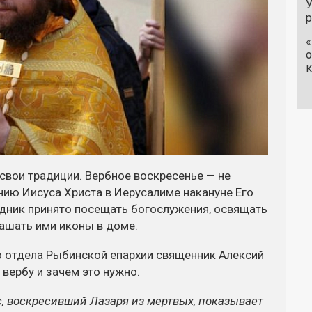
У
«
о
к
свои традиции. Вербное воскресенье — не
нию Иисуса Христа в Иерусалиме накануне Его
здник принято посещать богослужения, освящать
рашать ими иконы в доме.
 отдела Рыбинской епархии священник Алексий
 вербу и зачем это нужно.
с, воскресивший Лазаря из мертвых, показывает