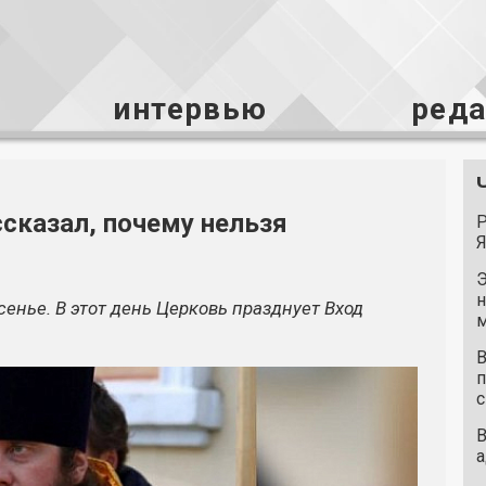
интервью
ред
сказал, почему нельзя
Р
Я
Э
н
сенье. В этот день Церковь празднует Вход
м
В
п
с
В
а