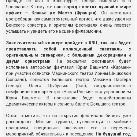
Прежде он был в Зальцбурге, теперь выступит и в
Ярославле. К тому же
наш город посетит лучший в мире
арфист — Ксавье де Местр (Франция).
Он настолько
востребован как самостоятельный артист, что даже ушел из
Венского оркестра, и зрителям фестиваля очень повезет
услышать и увидеть его на сцене филармонии.
Заключительный концерт пройдет в КЗЦ, так как будет
представлять собой полноценный спектакль с
оригинальным сценарием, с большими декорациями и
двумя оркестрами.
На закрытии фестиваля будет
исполнена авторская фантазия Юрия Башмета «Кармен»
при участии солистки Мариинского театра Ирины Шишковой
(сопрано), солистов Большого театра Максима Пастера
(тенор), Олега Цыбулько (бас), государственного
симфонического оркестра «Новая Россия» под управлением
Юрия Башмета. В постановке будут задействованы
драматические актеры и солисты балета Большого театра.
Стоит отметить, что на открытие фестиваля билеты уже
распроданы. Многие туристы, путешествуя в майские
праздники, специально включают его в перечень
мероприятий, обязательных к посещению.
На будущий год