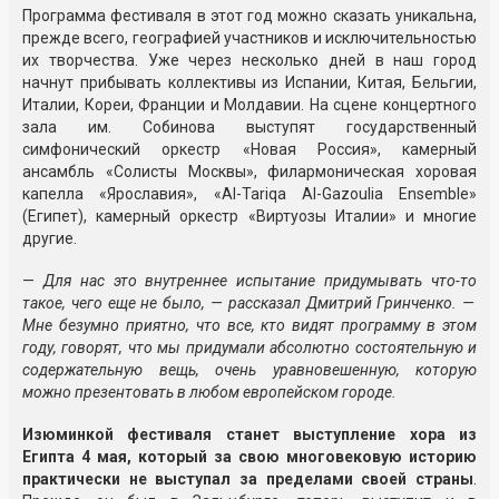
Программа фестиваля в этот год можно сказать уникальна,
прежде всего, географией участников и исключительностью
их творчества. Уже через несколько дней в наш город
начнут прибывать коллективы из Испании, Китая, Бельгии,
Италии, Кореи, Франции и Молдавии. На сцене концертного
зала им. Собинова выступят государственный
симфонический оркестр «Новая Россия», камерный
ансамбль «Солисты Москвы», филармоническая хоровая
капелла «Ярославия», «
Al-Tariqa
Al-Gazoulia
Ensemble»
(Египет), камерный оркестр «Виртуозы Италии» и многие
другие.
—
Для нас это внутреннее испытание придумывать
что-то
такое, чего еще не было, — рассказал Дмитрий Гринченко. —
Мне безумно приятно, что все, кто видят программу в этом
году, говорят, что мы придумали абсолютно состоятельную и
содержательную вещь, очень уравновешенную, которую
можно презентовать в любом европейском городе.
Изюминкой фестиваля станет выступление хора из
Египта 4 мая, который за свою многовековую историю
практически не выступал за пределами своей страны
.