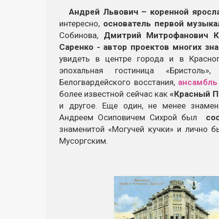
Андрей Львович – коренной яросл
интересно,
основатель первой музыка
Собинова,
Дмитрий Митрофанович К
Саренко -
автор проектов многих зн
увидеть в центре города и в Красно
эпохальная гостиница «Бристоль
Белогвардейского восстания,
ансамбль
более известной сейчас как
«Красный П
и другое. Еще один, не менее знаме
Андреем Осиповичем Сихрой был
со
знаменитой «Могучей кучки» и лично 
Мусоргским.