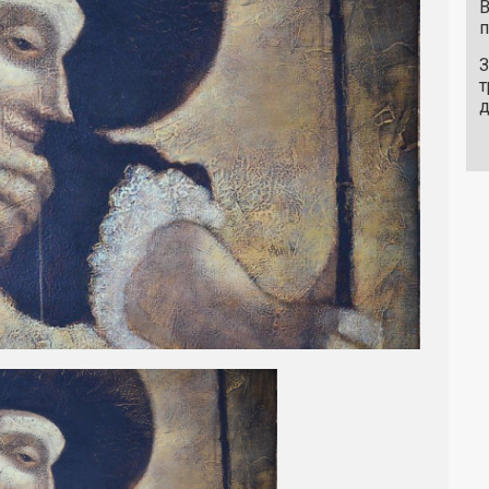
В
п
З
т