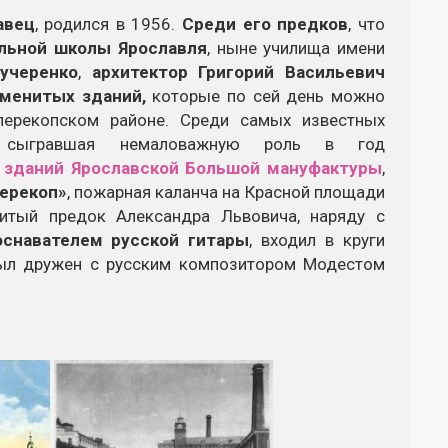
авец
, родился в 1956.
Среди его предков
, что
льной школы Ярославля
, ныне училища имени
учеренко
,
архитектор
Григорий Васильевич
аменитых зданий,
которые по сей день можно
перекопском районе. Среди самых известных
», сыгравшая немаловажную роль в год
 зданий Ярославской Большой мануфактуры
,
ерекоп»
, пожарная каланча на Красной площади
нитый предок Александра Львовича, наряду с
оснавателем русской гитары
, входил в круги
был дружен с русским композитором Модестом