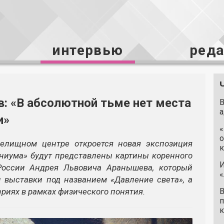
интервью
ред
: «В абсолютной тьме нет места
В
а
и»
«
о
Зрелищном центре откроется новая экспозиция
к
ениума» будут представлены картины коренного
И
России Андрея Львовича Аранышева, который
«
 выставки под названием «Давление света», а
риях в рамках физического понятия.
В
п
к