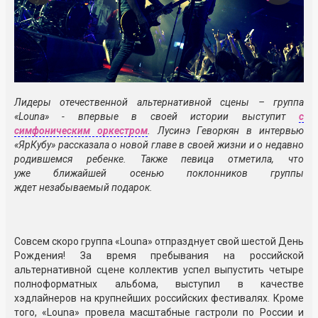
Лидеры отечественной альтернативной сцены – группа
«
Louna» - впервые в своей истории выступит
с
симфоническим оркестром
. Лусинэ Геворкян в интервью
«ЯрКубу» рассказала о новой главе в своей жизни и о недавно
родившемся ребенке. Также певица отметила, что
уже
ближайшей осенью
поклонников группы
ждет незабываемый подарок.
Совсем скоро группа «Louna» отпразднует свой шестой День
Рождения! За время пребывания на российской
альтернативной сцене коллектив успел выпустить четыре
полноформатных альбома, выступил в качестве
хэдлайнеров на крупнейших российских фестивалях. Кроме
того, «Louna» провела масштабные гастроли по России и