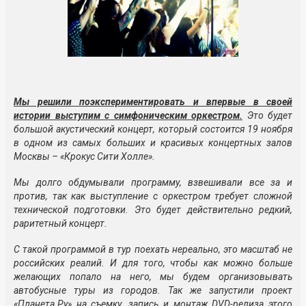
Мы решили поэкспериментировать и впервые в своей
истории выступим с симфоническим оркестром.
Это будет
большой акустический концерт, который состоится 19 ноября
в одном из самых больших и красивых концертных залов
Москвы – «Крокус Сити Холле».
Мы долго обдумывали программу, взвешивали все за и
против, так как выступление с оркестром требует сложной
технической подготовки. Это будет действительно редкий,
раритетный концерт.
С такой программой в тур поехать нереально, это масштаб не
российских реалий. И для того, чтобы как можно больше
желающих попало на него, мы будем организовывать
автобусные туры из городов. Так же запустили проект
«Планета.Ру» на съемку, запись и монтаж DVD-релиза этого