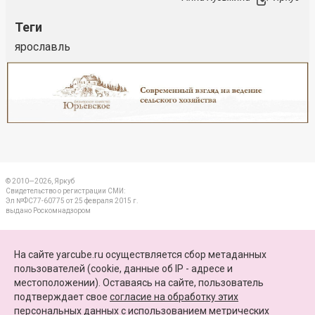
Теги
ярославль
Реклама
Закрыть
© 2010—2026, Яркуб
Свидетельство о регистрации СМИ:
Эл №ФС77-60775 от 25 февраля 2015 г.
выдано Роскомнадзором
КОНТАКТЫ
На сайте yarcube.ru осуществляется сбор метаданных
пользователей (cookie, данные об IP - адресе и
ПАРТНЕРЫ
местоположении). Оставаясь на сайте, пользователь
подтверждает свое
согласие на обработку этих
КАРТА САЙТА
персональных данных
c использованием метрических